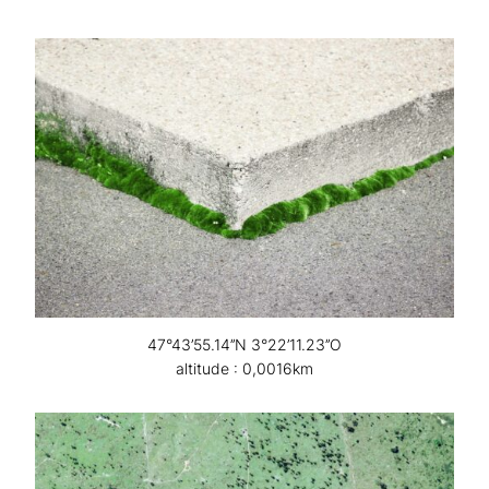
47°43’55.14’’N 3°22’11.23’’O
altitude : 0,0016km