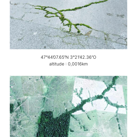
47°44’07.65’’N 3°21’42.36’’O
altitude : 0,0016km