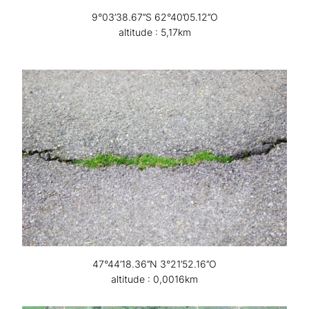
9°03’38.67’’S 62°40’05.12’’O
altitude : 5,17km
47°44’18.36’’N 3°21’52.16’’O
altitude : 0,0016km