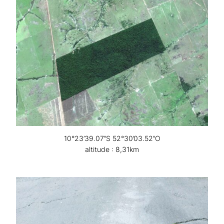
10°23’39.07’’S 52°30’03.52’’O
altitude : 8,31km