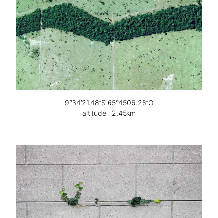
9°34’21.48’’S 65°45’06.28’’O
altitude : 2,45km