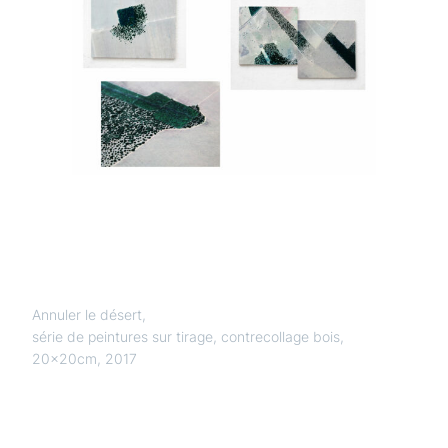
Annuler le désert
,
série de peintures sur tirage, contrecollage bois,
20x20cm, 2017