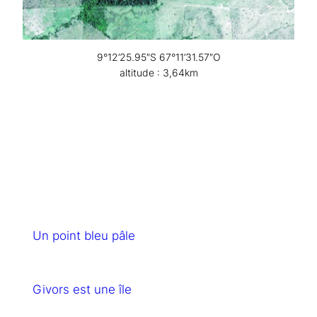
9°12’25.95″S 67°11’31.57″O
altitude : 3,64km
Un point bleu pâle
Givors est une île