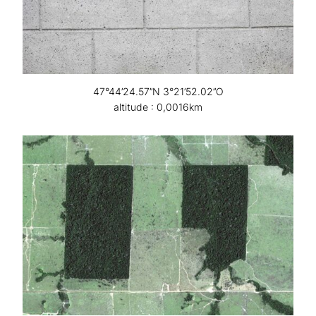
47°44’24.57’’N 3°21’52.02’’O
altitude : 0,0016km